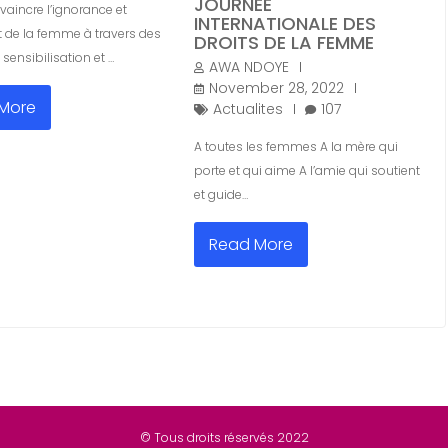
JOURNÉE
aincre l’ignorance et
INTERNATIONALE DES
t de la femme à travers des
DROITS DE LA FEMME
sensibilisation et …
AWA NDOYE
November 28, 2022
More
Actualites
107
A toutes les femmes A la mère qui
porte et qui aime A l’amie qui soutient
et guide…
Read More
© Tous droits réservés 2022