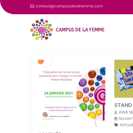
contact@campusdelafemme.com
ARTICLES
STAND 
AWA N
Novemb
Actual