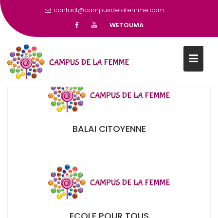
contact@campusdelafemme.com
ASSOCIATIONS
WETOUMA
CI : ASSOCIATIONS PARTENAIRES
BALAI CITOYENNE
ECOLE POUR TOUS