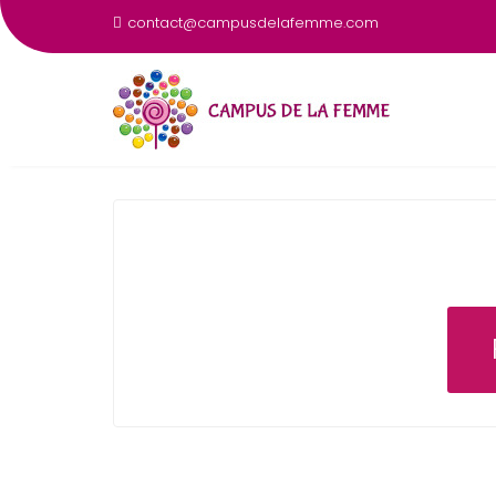
contact@campusdelafemme.com
INSCRIPTION WETOUMA